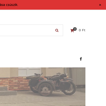
+
sa csúszik.
0
0
Ft