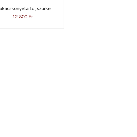
akácskönyvtartó, szürke
12 800
Ft