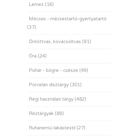
Lemez
(16)
Mécses - mécsestartó-gyertyatartó
(37)
Öntöttvas, kovácsoltvas
(91)
Óra
(24)
Pohár - bögre - csésze
(49)
Porcelán dísztárgy
(301)
Régi használati tárgy
(482)
Réztárgyak
(89)
Ruhanemű-lakástextil
(27)