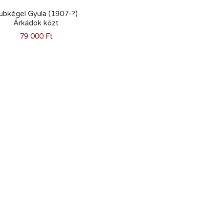
ubkégel Gyula (1907-?)
Árkádok közt
79 000
Ft