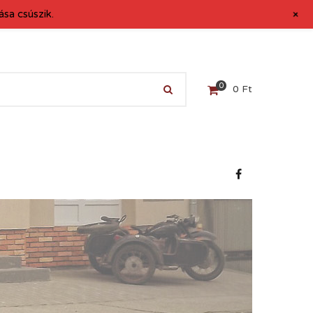
+
sa csúszik.
0
0
Ft