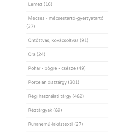
Lemez
(16)
Mécses - mécsestartó-gyertyatartó
(37)
Öntöttvas, kovácsoltvas
(91)
Óra
(24)
Pohár - bögre - csésze
(49)
Porcelán dísztárgy
(301)
Régi használati tárgy
(482)
Réztárgyak
(89)
Ruhanemű-lakástextil
(27)