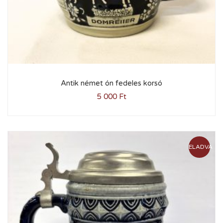
Antik német ón fedeles korsó
5 000
Ft
ELADVA