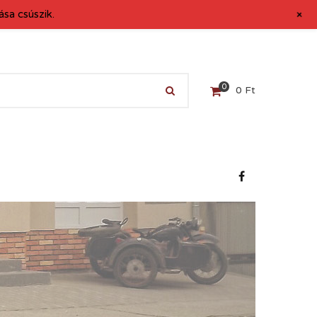
+
sa csúszik.
0
0
Ft