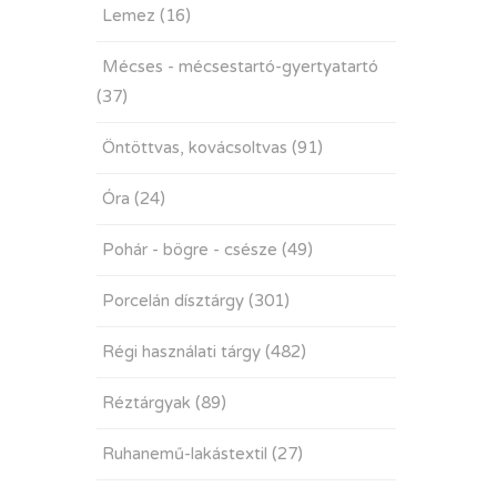
Lemez
(16)
Mécses - mécsestartó-gyertyatartó
(37)
Öntöttvas, kovácsoltvas
(91)
Óra
(24)
Pohár - bögre - csésze
(49)
Porcelán dísztárgy
(301)
Régi használati tárgy
(482)
Réztárgyak
(89)
Ruhanemű-lakástextil
(27)