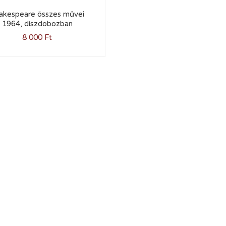
akespeare összes művei
1964, díszdobozban
8 000
Ft