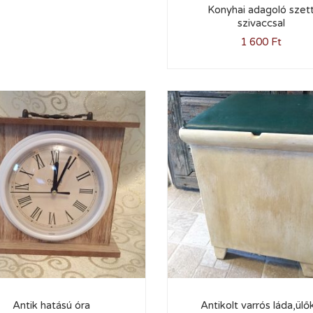
Konyhai adagoló szet
szivaccsal
1 600
Ft
Antik hatású óra
Antikolt varrós láda,ülő