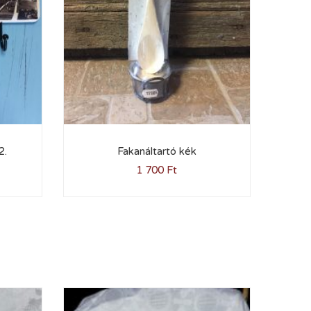
2.
Fakanáltartó kék
1 700
Ft