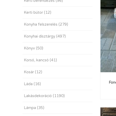
Kerti berendezés
(96)
Kerti bútor
(12)
Konyha felszerelés
(279)
Konyhai dísztárgy
(497)
Könyv
(50)
Korsó, kancsó
(41)
Kosár
(12)
Fon
Láda
(16)
Lakásdekoráció
(1190)
Lámpa
(35)