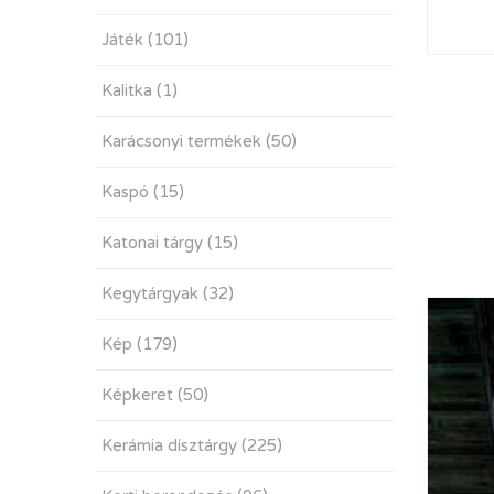
Játék
(101)
Kalitka
(1)
Karácsonyi termékek
(50)
Kaspó
(15)
Katonai tárgy
(15)
Kegytárgyak
(32)
Kép
(179)
Képkeret
(50)
Kerámia dísztárgy
(225)