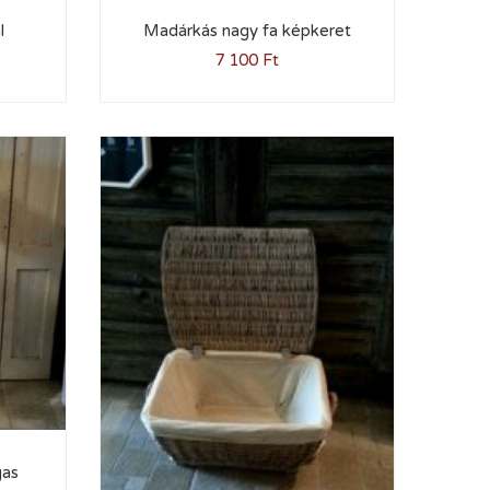
l
Madárkás nagy fa képkeret
7 100
Ft
gas