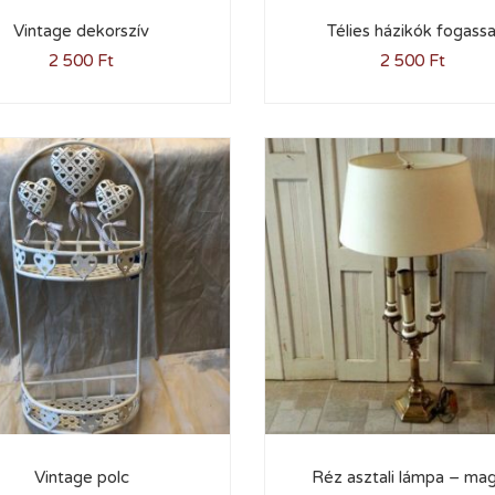
Vintage dekorszív
Télies házikók fogassa
2 500
Ft
2 500
Ft
Vintage polc
Réz asztali lámpa – ma