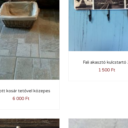
Fali akasztó kulcstartó 
1 500
Ft
ott kosár tetővel közepes
6 000
Ft