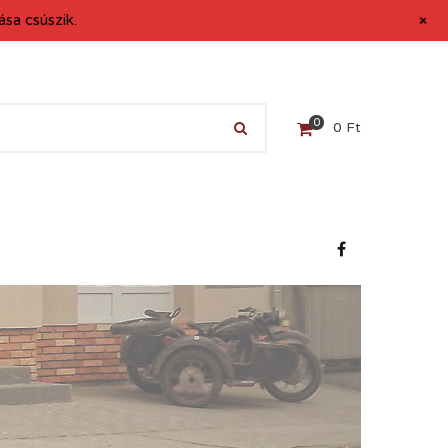
+
sa csúszik.
0
0
Ft