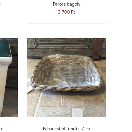
t
Falióra bagoly
3 700
Ft
ke
Faháncsból fonott tálca