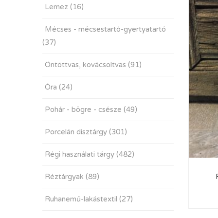
Lemez
(16)
Mécses - mécsestartó-gyertyatartó
(37)
Öntöttvas, kovácsoltvas
(91)
Óra
(24)
Pohár - bögre - csésze
(49)
Porcelán dísztárgy
(301)
Régi használati tárgy
(482)
Réztárgyak
(89)
Ruhanemű-lakástextil
(27)