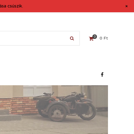
+
sa csúszik.
0
0
Ft