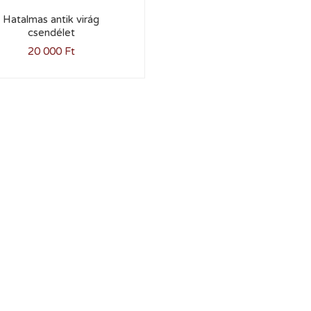
Hatalmas antik virág
csendélet
20 000
Ft