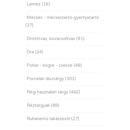
Lemez
(16)
Mécses - mécsestartó-gyertyatartó
(37)
Öntöttvas, kovácsoltvas
(91)
Óra
(24)
Pohár - bögre - csésze
(49)
Porcelán dísztárgy
(301)
Régi használati tárgy
(482)
Réztárgyak
(89)
Ruhanemű-lakástextil
(27)