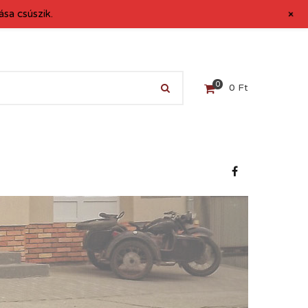
+
sa csúszik.
0
0
Ft