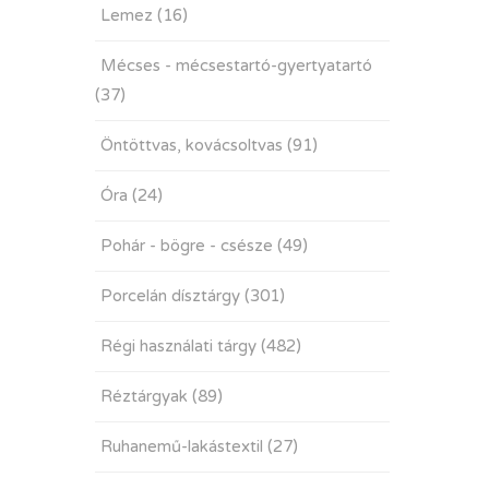
Lemez
(16)
Mécses - mécsestartó-gyertyatartó
(37)
Öntöttvas, kovácsoltvas
(91)
Óra
(24)
Pohár - bögre - csésze
(49)
Porcelán dísztárgy
(301)
Régi használati tárgy
(482)
Réztárgyak
(89)
Ruhanemű-lakástextil
(27)