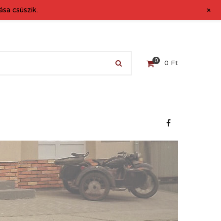
+
sa csúszik.
0
0
Ft