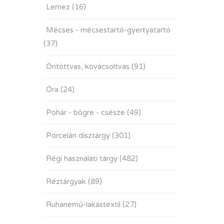
Lemez
(16)
Mécses - mécsestartó-gyertyatartó
(37)
Öntöttvas, kovácsoltvas
(91)
Óra
(24)
Pohár - bögre - csésze
(49)
Porcelán dísztárgy
(301)
Régi használati tárgy
(482)
Réztárgyak
(89)
Ruhanemű-lakástextil
(27)