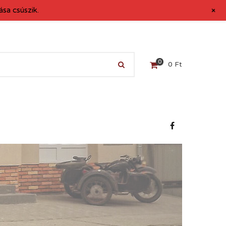
+
sa csúszik.
0
0
Ft