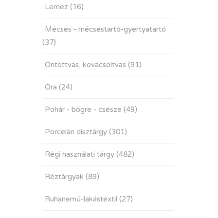
Lemez
(16)
Mécses - mécsestartó-gyertyatartó
(37)
Öntöttvas, kovácsoltvas
(91)
Óra
(24)
Pohár - bögre - csésze
(49)
Porcelán dísztárgy
(301)
Régi használati tárgy
(482)
Réztárgyak
(89)
Ruhanemű-lakástextil
(27)