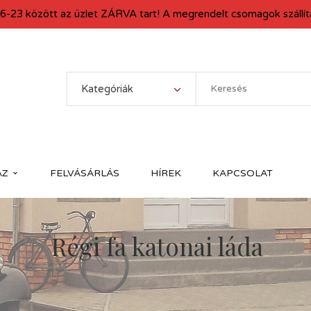
6-23 között az üzlet ZÁRVA tart! A megrendelt csomagok szállítá
Kategóriák
ÁZ
FELVÁSÁRLÁS
HÍREK
KAPCSOLAT
Régi fa katonai láda