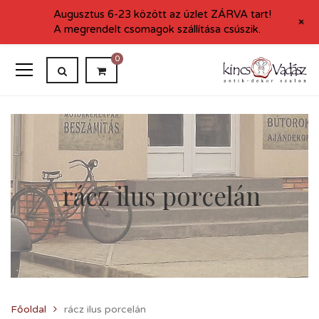
Augusztus 6-23 között az üzlet ZÁRVA tart!
+
A megrendelt csomagok szállítása csúszik.
0
rácz ilus porcelán
Főoldal
rácz ilus porcelán