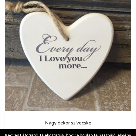
Nagy dekor szívecske
1 600
Ft
Kedves Látogató! Tájékoztatjuk, hogy a honlap felhasználói élmény