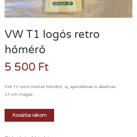
VW T1 logós retro
hőmérő
5 500
Ft
VW T1 retro mintás hőmérő, új, ajándéknak is alkalmas.
27 cm magas
Kosárba rakom