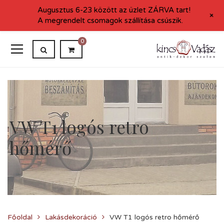
Augusztus 6-23 között az üzlet ZÁRVA tart!
+
A megrendelt csomagok szállítása csúszik.
0
VW T1 logós retro
hőmérő
Főoldal
Lakásdekoráció
VW T1 logós retro hőmérő