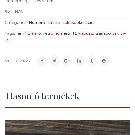
Elérhetőség:
1 készleten
Size:
N/A
Categories:
Hőmérő
,
Jármű
,
Lakásdekoráció
.
Tags:
fém hőmérő
,
retro hőmérő
,
t1 kisbusz
,
transporter
,
vw
t1
.
MEGOSZTÁS:
Hasonló termékek