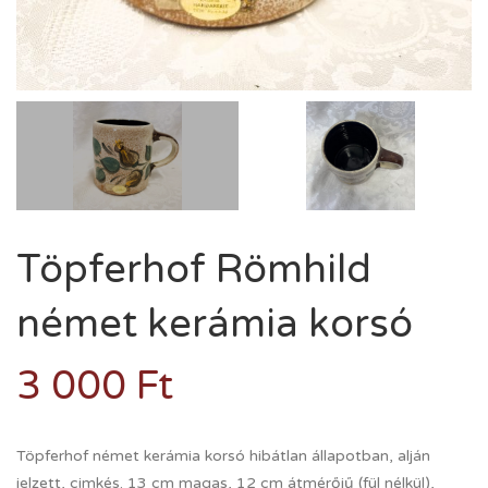
Töpferhof Römhild
német kerámia korsó
3 000
Ft
Töpferhof német kerámia korsó hibátlan állapotban, alján
jelzett, cimkés. 13 cm magas, 12 cm átmérőjű (fül nélkül),