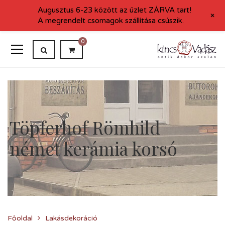
Augusztus 6-23 között az üzlet ZÁRVA tart!
+
A megrendelt csomagok szállítása csúszik.
0
Töpferhof Römhild
német kerámia korsó
Főoldal
Lakásdekoráció