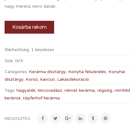
nagy méretű retro darab.
Kosárba rakom
Elérhetőség:
1 készleten
Size:
N/A
Categories:
Kerámia dísztárgy
,
Konyha felszerelés
,
Konyhai
dísztárgy
,
Korsó, kancsó
,
Lakásdekoráció
.
Tags:
hagyaték
,
kincsvadász
,
német kerámia
,
régiség
,
römhild
kerámia
,
töpferhof kerámia
.
MEGOSZTÁS: