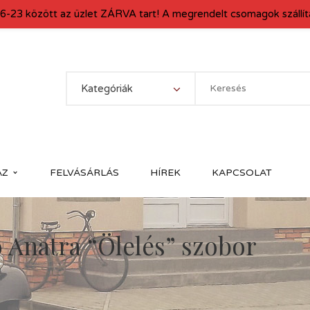
6-23 között az üzlet ZÁRVA tart! A megrendelt csomagok szállítá
Kategóriák
ÁZ
FELVÁSÁRLÁS
HÍREK
KAPCSOLAT
 Anatra “Ölelés” szobor