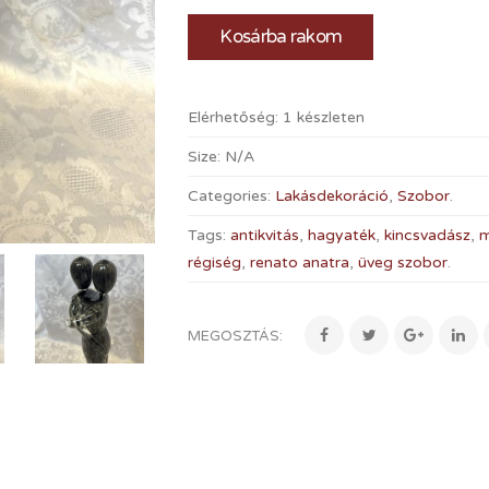
Kosárba rakom
Elérhetőség:
1 készleten
Size:
N/A
Categories:
Lakásdekoráció
,
Szobor
.
Tags:
antikvitás
,
hagyaték
,
kincsvadász
,
m
régiség
,
renato anatra
,
üveg szobor
.
MEGOSZTÁS: