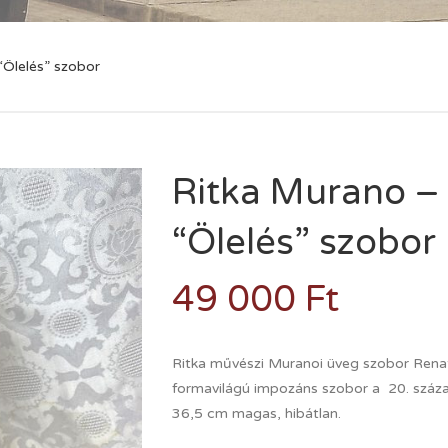
“Ölelés” szobor
Ritka Murano –
“Ölelés” szobor
49 000
Ft
Ritka művészi Muranoi üveg szobor Rena
formavilágú impozáns szobor a 20. száz
36,5 cm magas, hibátlan.