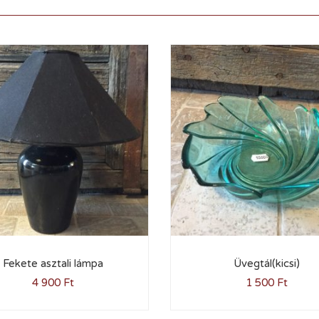
Fekete asztali lámpa
Üvegtál(kicsi)
4 900
Ft
1 500
Ft