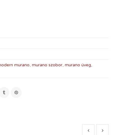
odern murano
,
murano szobor
,
murano üveg
,