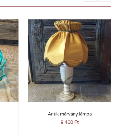
Antik márvány lámpa
P
9 400
Ft