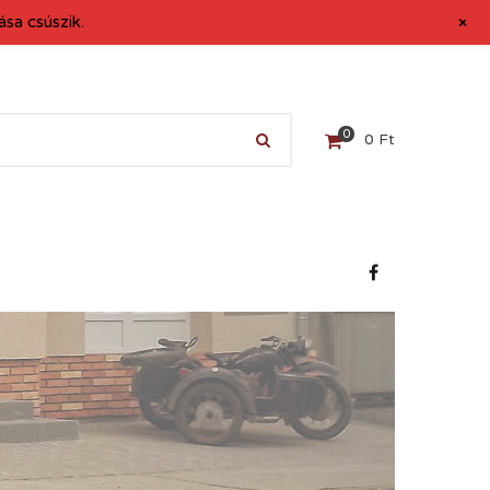
+
sa csúszik.
0
0
Ft