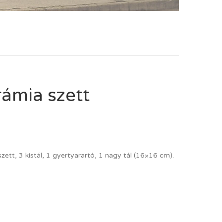
ámia szett
ett, 3 kistál, 1 gyertyarartó, 1 nagy tál (16×16 cm).