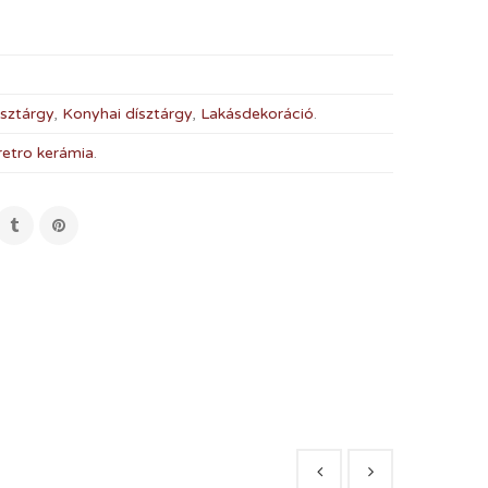
sztárgy
,
Konyhai dísztárgy
,
Lakásdekoráció
.
retro kerámia
.