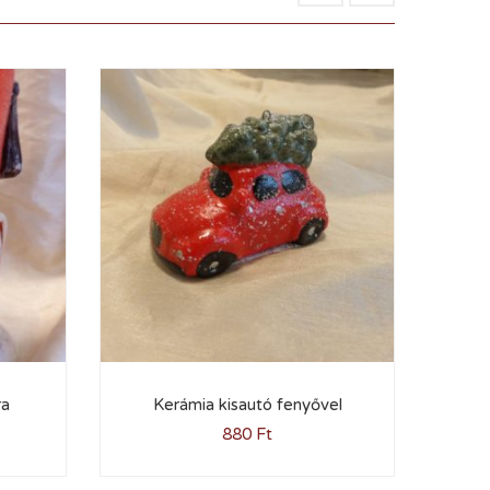
ra
Kerámia kisautó fenyővel
Fis
880
Ft