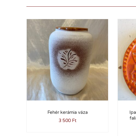
Fehér kerámia váza
Ipa
fa
3 500
Ft