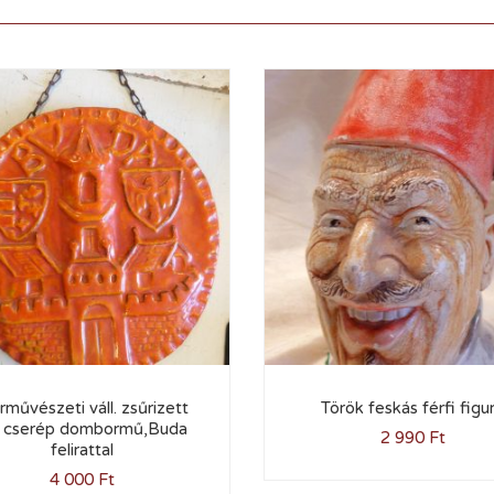
rművészeti váll. zsűrizett
Török feskás férfi figu
li cserép dombormű,Buda
2 990
Ft
felirattal
4 000
Ft