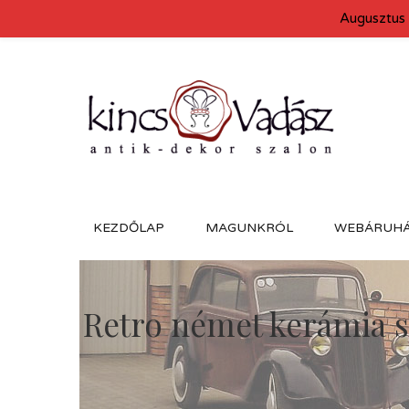
Augusztus 
KEZDŐLAP
MAGUNKRÓL
WEBÁRUH
Retro német kerámia s