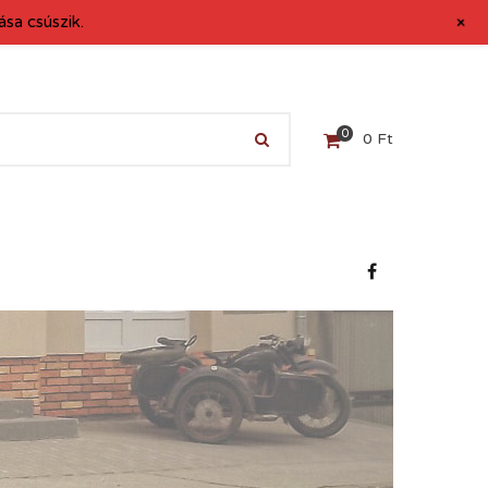
+
sa csúszik.
0
0
Ft