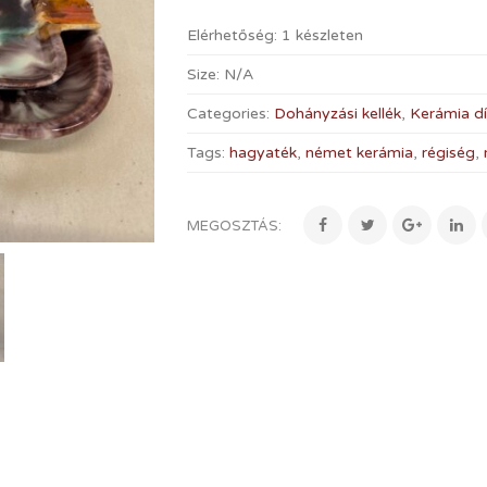
Elérhetőség:
1 készleten
Size:
N/A
Categories:
Dohányzási kellék
,
Kerámia dí
Tags:
hagyaték
,
német kerámia
,
régiség
,
MEGOSZTÁS: