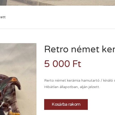
zett
Retro német ker
5 000
Ft
Rerto német kerámia hamutartó / kínáló sz
Hibátlan állapotban, alján jelzett.
Kosárba rakom