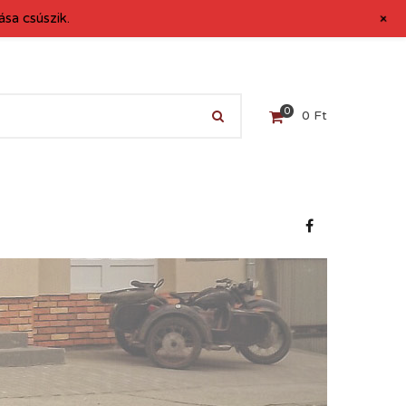
+
sa csúszik.
0
0
Ft