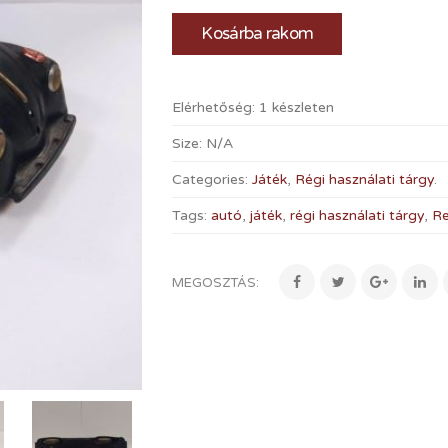
Kosárba rakom
Elérhetőség:
1 készleten
Size:
N/A
Categories:
Játék
,
Régi használati tárgy
.
Tags:
autó
,
játék
,
régi használati tárgy
,
Re
MEGOSZTÁS: