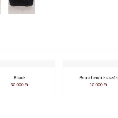
Bábok
Retro fonott kis szék
30 000
Ft
10 000
Ft