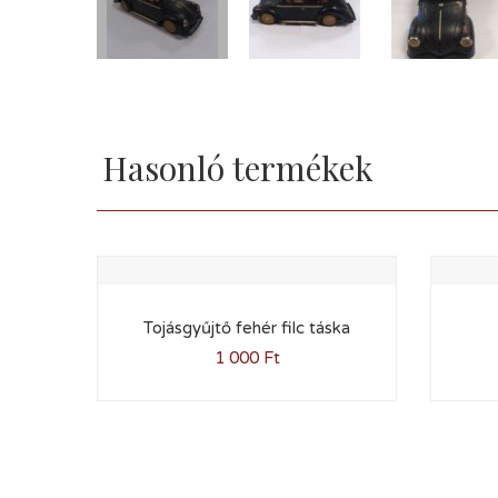
Hasonló termékek
Tojásgyűjtő fehér filc táska
1 000
Ft