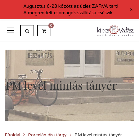
Augusztus 6-23 között az üzlet ZÁRVA tart!
+
A megrendelt csomagok szállítása csúszik.
0
PM levél mintás tányér
Főoldal
Porcelán dísztárgy
PM levél mintás tányér