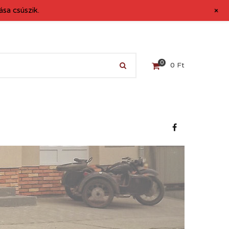
+
sa csúszik.
0
0
Ft