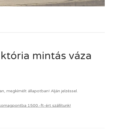
iktória mintás váza
an, megkímélt állapotban! Alján jelzéssel.
somagpontba 1500.-ft-ért szállítunk!