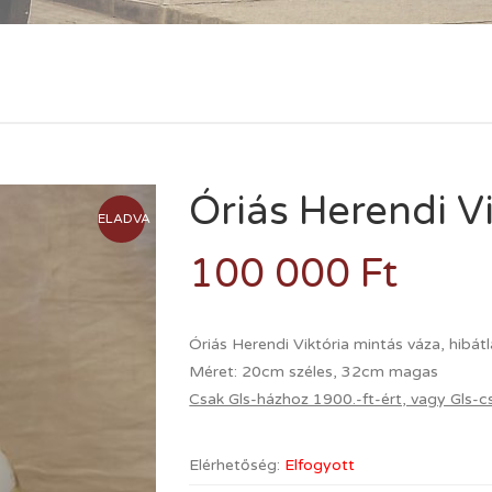
Óriás Herendi V
ELADVA
100 000
Ft
Óriás Herendi Viktória mintás váza, hibátl
Méret: 20cm széles, 32cm magas
Csak Gls-házhoz 1900.-ft-ért, vagy Gls-c
Elérhetőség:
Elfogyott