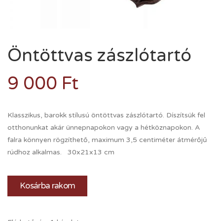
Öntöttvas zászlótartó
9 000
Ft
Klasszikus, barokk stílusú öntöttvas zászlótartó. Díszítsük fel
otthonunkat akár ünnepnapokon vagy a hétköznapokon. A
falra könnyen rögzíthető, maximum 3,5 centiméter átmérőjű
rúdhoz alkalmas. 30x21x13 cm
Kosárba rakom