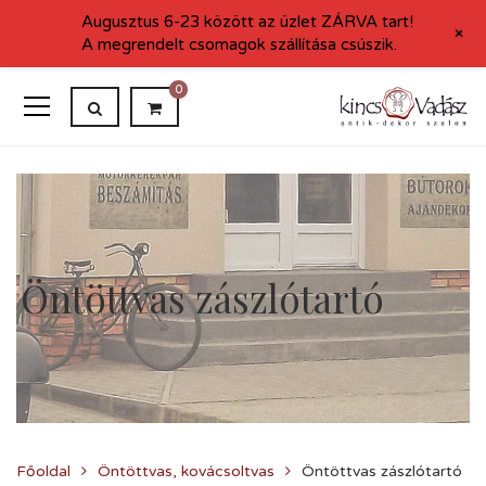
Augusztus 6-23 között az üzlet ZÁRVA tart!
+
A megrendelt csomagok szállítása csúszik.
0
Öntöttvas zászlótartó
Főoldal
Öntöttvas, kovácsoltvas
Öntöttvas zászlótartó