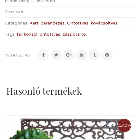
Elérhetőség:
1 készleten
Size:
N/A
Categories:
Kerti berendezés
,
Öntöttvas, kovácsoltvas
.
Tags:
fali konzol
,
öntöttvas
,
zászlótartó
.
MEGOSZTÁS:
Hasonló termékek
ELADVA