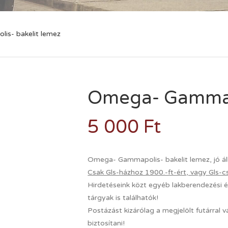
s- bakelit lemez
Omega- Gammapo
5 000
Ft
Omega- Gammapolis- bakelit lemez, jó ál
Csak Gls-házhoz 1900.-ft-ért, vagy Gls-c
Hirdetéseink közt egyéb lakberendezési és
tárgyak is találhatók!
Postázást kizárólag a megjelölt futárral v
biztosítani!