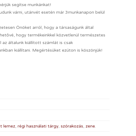
 kérjük segítse munkánkat!
tudunk várni, utánvét esetén már 3munkanapon belül
őzetesen Önöket arról, hogy a társaságunk által
lehetővé, hogy termékeinkkel közvetlenül természetes
 az általunk kiállított számlát is csak
ban kiállítani. Megértésüket ezúton is köszönjük!
t lemez
,
régi használati tárgy
,
szórakozás
,
zene
.