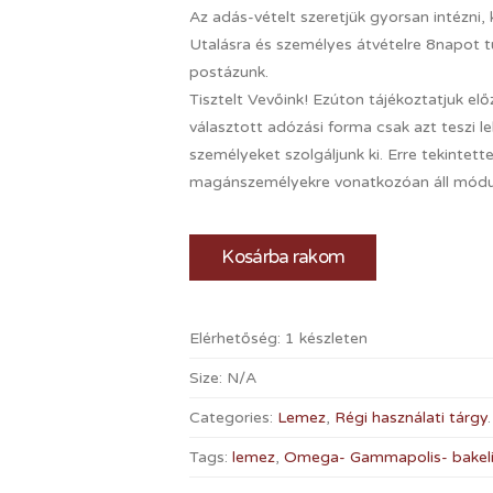
Az adás-vételt szeretjük gyorsan intézni,
Utalásra és személyes átvételre 8napot 
postázunk.
Tisztelt Vevőink! Ezúton tájékoztatjuk el
választott adózási forma csak azt teszi 
személyeket szolgáljunk ki. Erre tekintettel
magánszemélyekre vonatkozóan áll módunk
Kosárba rakom
Elérhetőség:
1 készleten
Size:
N/A
Categories:
Lemez
,
Régi használati tárgy
.
Tags:
lemez
,
Omega- Gammapolis- bakeli