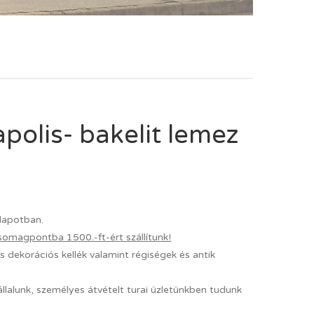
lis- bakelit lemez
lapotban.
somagpontba 1500.-ft-ért szállítunk!
 dekorációs kellék valamint régiségek és antik
állalunk, személyes átvételt turai üzletünkben tudunk