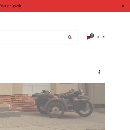
+
sa csúszik.
0
0
Ft