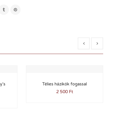
y’s
Télies házikók fogassal
2 500
Ft