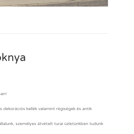
zoknya
ban!
 dekorációs kellék valamint régiségek és antik
állalunk, személyes átvételt turai üzletünkben tudunk