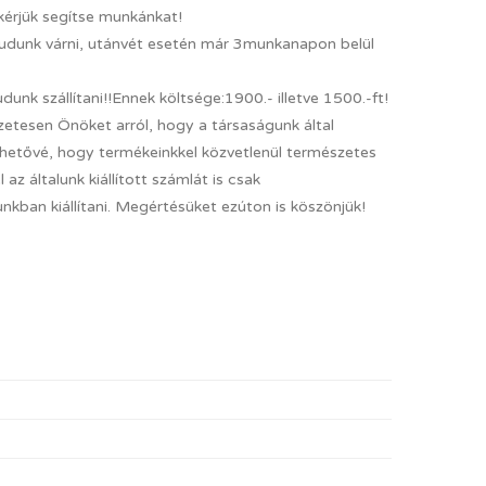
 kérjük segítse munkánkat!
tudunk várni, utánvét esetén már 3munkanapon belül
nk szállítani!!Ennek költsége:1900.- illetve 1500.-ft!
őzetesen Önöket arról, hogy a társaságunk által
lehetővé, hogy termékeinkkel közvetlenül természetes
 az általunk kiállított számlát is csak
ban kiállítani. Megértésüket ezúton is köszönjük!