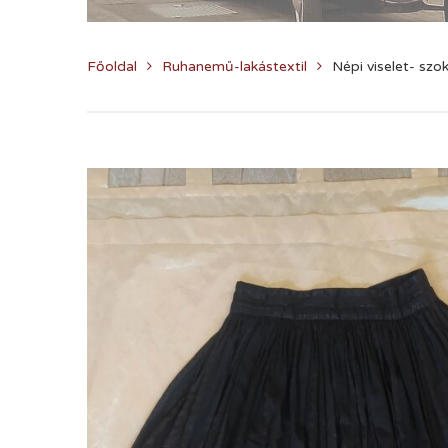
Főoldal
Ruhanemű-lakástextil
Népi viselet- szo