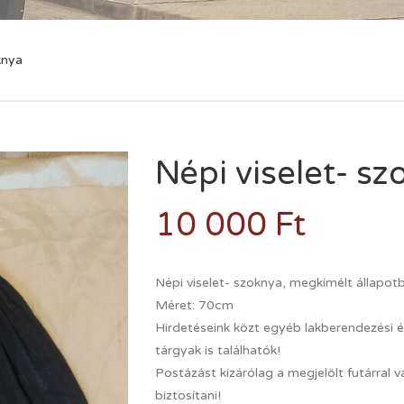
knya
Népi viselet- s
10 000
Ft
Népi viselet- szoknya, megkímélt állapot
Méret: 70cm
Hirdetéseink közt egyéb lakberendezési és
tárgyak is találhatók!
Postázást kizárólag a megjelölt futárral v
biztosítani!