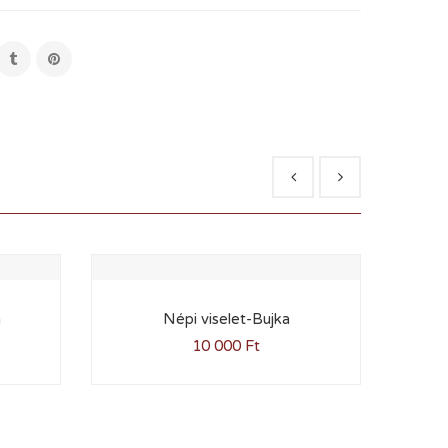
a
Népi viselet-Bujka
10 000
Ft