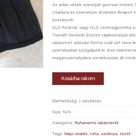
Az adás-vételt szeretjük gyorsan intézni,
Utalásra és személyes átvételre 8napot 
postázunk.
GLS-futárral, vagy GLS-csomagpontba tudu
Tisztelt Vevőink! Ezúton tájékoztatjuk el
választott adózási forma csak azt teszi 
személyeket szolgáljunk ki. Erre tekintettel
magánszemélyekre vonatkozóan áll módunk
Kosárba rakom
Elérhetőség:
1 készleten
Size:
N/A
Kategória:
Ruhanemű-lakástextil
.
Tags:
Népi viselet
,
ruha
,
szoknya
,
textil
.