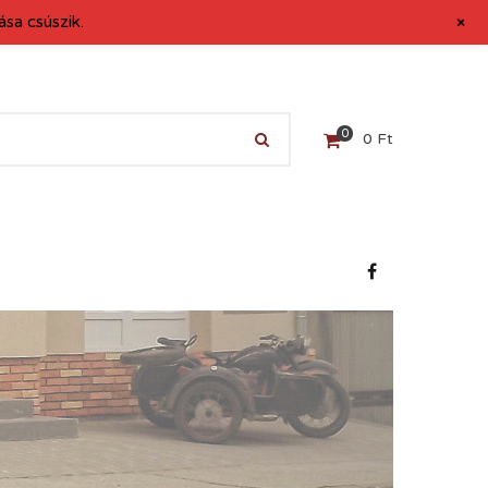
+
sa csúszik.
0
0
Ft