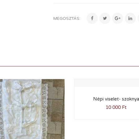
MEGOSZTÁS:
Népi viselet- szokny
10 000
Ft