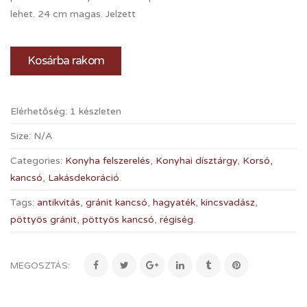
lehet. 24 cm magas. Jelzett
Kosárba rakom
Elérhetőség:
1 készleten
Size:
N/A
Categories:
Konyha felszerelés
,
Konyhai dísztárgy
,
Korsó,
kancsó
,
Lakásdekoráció
.
Tags:
antikvitás
,
gránit kancsó
,
hagyaték
,
kincsvadász
,
pöttyös gránit
,
pöttyös kancsó
,
régiség
.
MEGOSZTÁS: