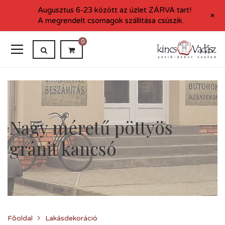
Augusztus 6-23 között az üzlet ZÁRVA tart!
+
A megrendelt csomagok szállítása csúszik.
0
Nagy méretű pöttyös
gránit kancsó
Főoldal
Lakásdekoráció