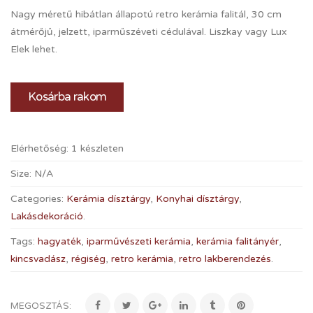
Nagy méretű hibátlan állapotú retro kerámia falitál, 30 cm
átmérőjű, jelzett, iparműszéveti cédulával. Liszkay vagy Lux
Elek lehet.
Kosárba rakom
Elérhetőség:
1 készleten
Size:
N/A
Categories:
Kerámia dísztárgy
,
Konyhai dísztárgy
,
Lakásdekoráció
.
Tags:
hagyaték
,
iparművészeti kerámia
,
kerámia falitányér
,
kincsvadász
,
régiség
,
retro kerámia
,
retro lakberendezés
.
MEGOSZTÁS: