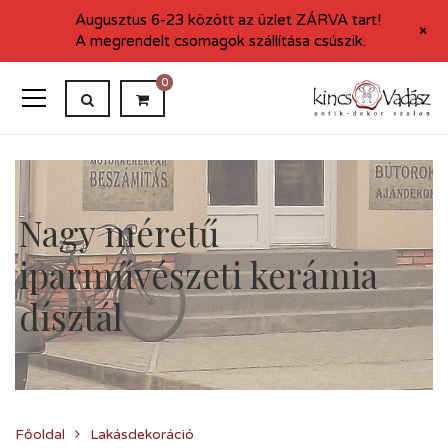
Augusztus 6-23 között az üzlet ZÁRVA tart!
+
A megrendelt csomagok szállítása csúszik.
0
Nagy méretű
iparművészeti kerámia
dísztál
Főoldal
Lakásdekoráció