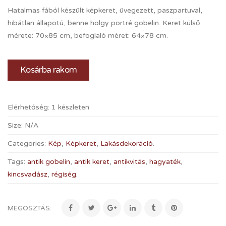
Hatalmas fából készült képkeret, üvegezett, paszpartuval,
hibátlan állapotú, benne hölgy portré gobelin. Keret külső
mérete: 70×85 cm, befoglaló méret: 64×78 cm.
Kosárba rakom
Elérhetőség:
1 készleten
Size:
N/A
Categories:
Kép
,
Képkeret
,
Lakásdekoráció
.
Tags:
antik gobelin
,
antik keret
,
antikvitás
,
hagyaték
,
kincsvadász
,
régiség
.
MEGOSZTÁS: