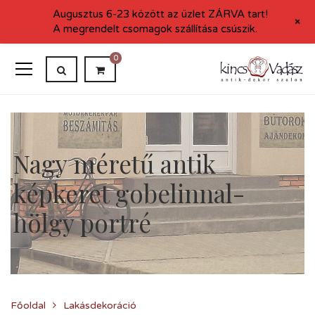
Augusztus 6-23 között az üzlet ZÁRVA tart!
+
A megrendelt csomagok szállítása csúszik.
0
Nagy méretű antik
képkeret gobelinnal-
hölgy portré
Főoldal
Lakásdekoráció