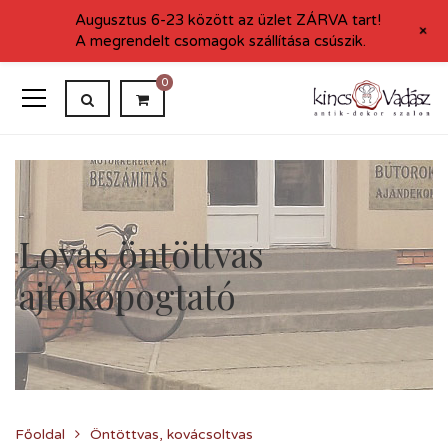
Augusztus 6-23 között az üzlet ZÁRVA tart!
+
A megrendelt csomagok szállítása csúszik.
0
Lovas öntöttvas
ajtókopogtató
Főoldal
Öntöttvas, kovácsoltvas