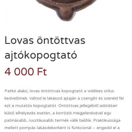
Lovas öntöttvas
ajtókopogtató
4 000
Ft
Patkó alakú, lovas öntöttvas kopogtató a vidékies stílus
kedvelőinek. Váltsd le lakásod ajtaján a csengőt és szereld fel
ezt a mutatós kopogtatót. Öntöttvas jellegéből adódóan
külső elhelyezés esetén, a korrózió megjelenésével egy
patinásabb, rusztikusabb termék válik belőle. Praktikussága
mellett pompás lakásdekorként is funkcionál – engedd el a