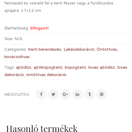
fantáziád és szereld fel a kerti fészer vagy a fürdőszoba
ajtajára. 17×12 cm
Elérhetőség:
Elfogyott
Size:
N/A
Categories:
Kerti berendezés
,
Lakásdekoráció
,
Öntöttvas,
kovácsoltvas
.
Tags:
ajtódísz
,
ajtókopogtató
,
kopogtató
,
lovas ajtódísz
,
lovas
dekoráció
,
öntöttvas dekoráció
.
MEGOSZTÁS:
Hasonló termékek