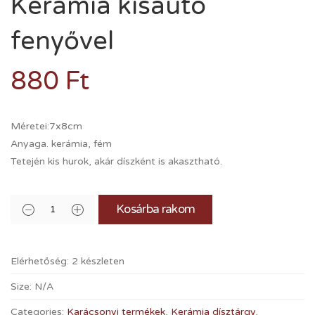
Kerámia kisautó
fenyővel
880
Ft
Méretei:7x8cm
Anyaga. kerámia, fém
Tetején kis hurok, akár díszként is akasztható.
Kosárba rakom
Elérhetőség:
2 készleten
Size:
N/A
Categories:
Karácsonyi termékek
,
Kerámia dísztárgy
,