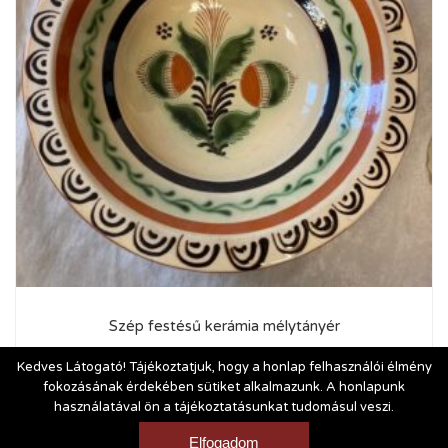
Szép festésű kerámia mélytányér
2 000
Ft
Kedves Látogató! Tájékoztatjuk, hogy a honlap felhasználói élmény
fokozásának érdekében sütiket alkalmazunk. A honlapunk
használatával ön a tájékoztatásunkat tudomásul veszi.
Vásárlási és szállítási feltételek
|
Impresszum
Elfogadom