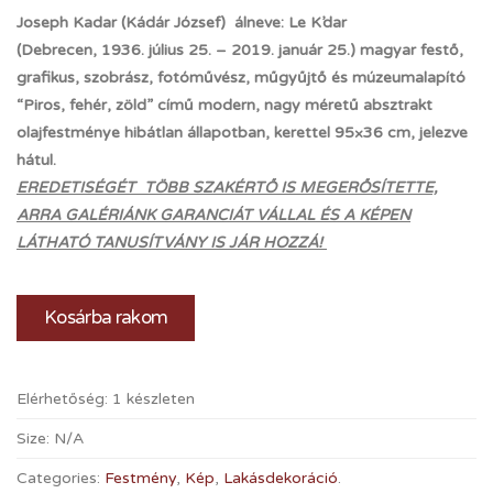
Joseph Kadar (Kádár József) álneve: Le K’dar
(Debrecen, 1936. július 25. – 2019. január 25.) magyar festő,
grafikus, szobrász, fotóművész, műgyűjtő és múzeumalapító
“Piros, fehér, zöld” című modern, nagy méretű absztrakt
olajfestménye hibátlan állapotban, kerettel 95×36 cm, jelezve
hátul.
EREDETISÉGÉT TÖBB SZAKÉRTŐ IS MEGERŐSÍTETTE,
ARRA GALÉRIÁNK GARANCIÁT VÁLLAL ÉS A KÉPEN
LÁTHATÓ TANUSÍTVÁNY IS JÁR HOZZÁ!
Kosárba rakom
Elérhetőség:
1 készleten
Size:
N/A
Categories:
Festmény
,
Kép
,
Lakásdekoráció
.