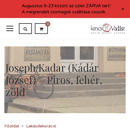
Augusztus 6-23 között az üzlet ZÁRVA tart!
+
A megrendelt csomagok szállítása csúszik.
0
Joseph Kadar (Kádár
József) – Piros, fehér,
zöld
Főoldal
Lakásdekoráció