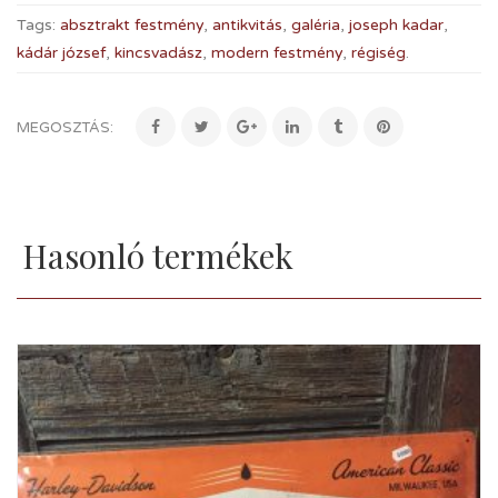
Tags:
absztrakt festmény
,
antikvitás
,
galéria
,
joseph kadar
,
kádár józsef
,
kincsvadász
,
modern festmény
,
régiség
.
MEGOSZTÁS:
Hasonló termékek