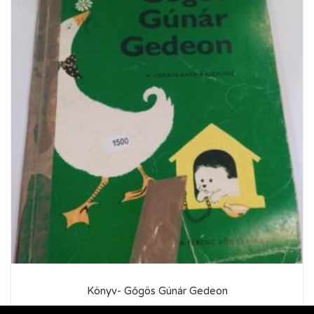
Könyv- Gőgös Gúnár Gedeon
1 500
Ft