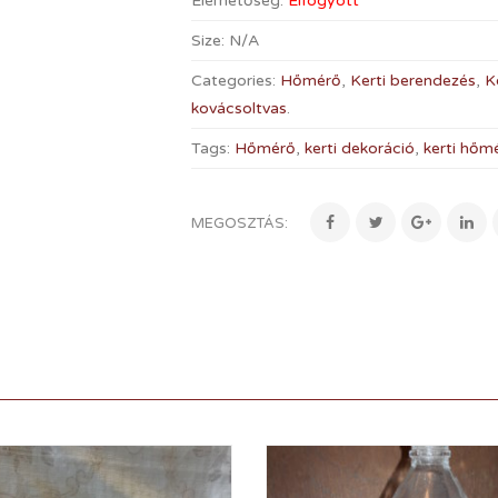
Elérhetőség:
Elfogyott
Size:
N/A
Categories:
Hőmérő
,
Kerti berendezés
,
K
kovácsoltvas
.
Tags:
Hőmérő
,
kerti dekoráció
,
kerti hőm
MEGOSZTÁS: