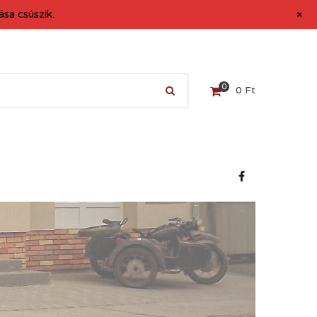
+
sa csúszik.
0
0
Ft