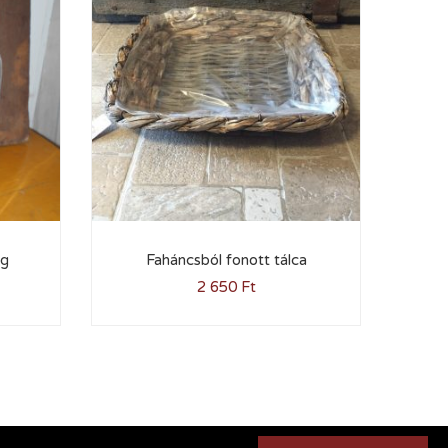
eg
Faháncsból fonott tálca
2 650
Ft