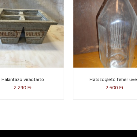
Palántázó virágtartó
Hatszögletű fehér üv
2 290
Ft
2 500
Ft