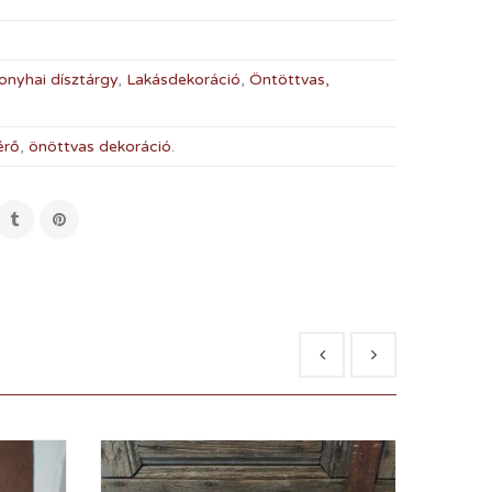
onyhai dísztárgy
,
Lakásdekoráció
,
Öntöttvas,
érő
,
önöttvas dekoráció
.