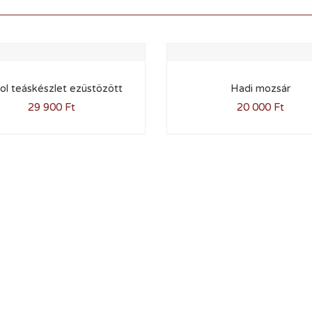
ol teáskészlet ezüstözött
Hadi mozsár
29 900
Ft
20 000
Ft