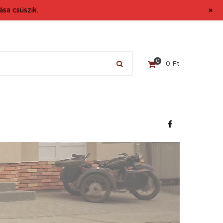
+
sa csúszik.
0
0
Ft