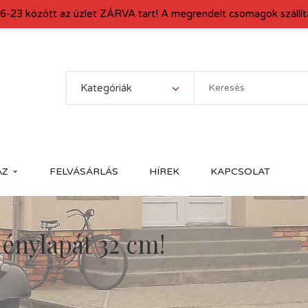
6-23 között az üzlet ZÁRVA tart! A megrendelt csomagok szállítá
Kategóriák
ÁZ
FELVÁSÁRLÁS
HÍREK
KAPCSOLAT
énylapát 32 cm!