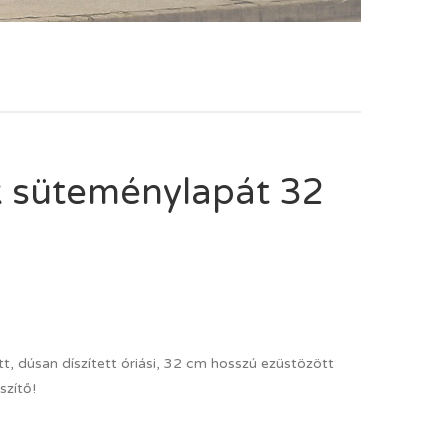
k süteménylapát 32
t, dúsan díszített óriási, 32 cm hosszú ezüstözött
szítő!