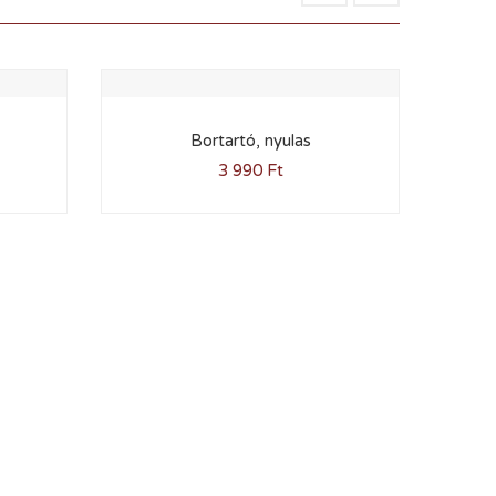
Bortartó, nyulas
3 990
Ft