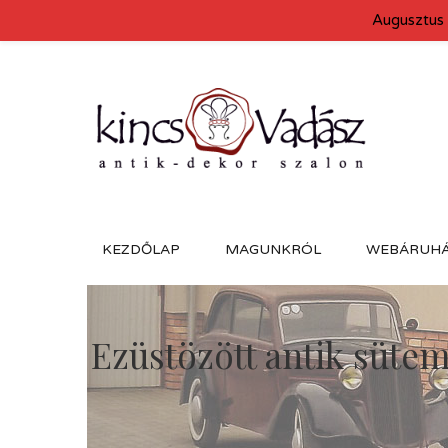
Augusztus 
KEZDŐLAP
MAGUNKRÓL
WEBÁRUH
Ezüstözött antik sütem