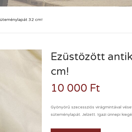
 süteménylapát 32 cm!
Ezüstözött anti
cm!
10 000
Ft
Gyönyörű szecessziós virágmintával véset
süteménylapát. Jelzett. Igazi ünnepi kiegé