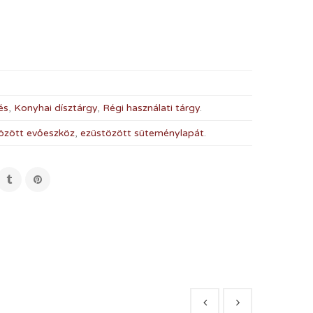
és
,
Konyhai dísztárgy
,
Régi használati tárgy
.
özött evőeszköz
,
ezüstözött süteménylapát
.