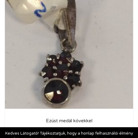
Ezüst medál kövekkel
2 500
Ft
Kedves Látogató! Tájékoztatjuk, hogy a honlap felhasználói élmény