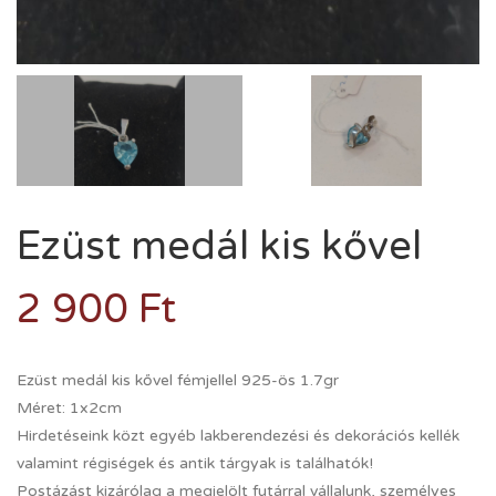
Ezüst medál kis kővel
2 900
Ft
Ezüst medál kis kővel fémjellel 925-ös 1.7gr
Méret: 1x2cm
Hirdetéseink közt egyéb lakberendezési és dekorációs kellék
valamint régiségek és antik tárgyak is találhatók!
Postázást kizárólag a megjelölt futárral vállalunk, személyes