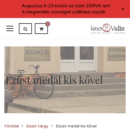
Augusztus 6-23 között az üzlet ZÁRVA tart!
+
A megrendelt csomagok szállítása csúszik.
0
Ezüst medál kis kővel
Főoldal
Ezüst tárgy
Ezüst medál kis kővel