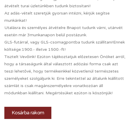
átvételt turai üzletünkben tudunk biztosítani!
Az adás-vételt szeretjük gyorsan intézni, kérjük segítse
munkánkat!
Utalásra és személyes átvételre 8napot tudunk várni, utánvét
esetén már 3munkanapon belül postázunk.
GLS-futárral, vagy GLS-csomagpontba tudunk szállítani!Ennek
költsége:1900.- illetve 1500.-ft!
Tisztelt Vevőink! Ezúton tájékoztatjuk előzetesen Önöket arról,
hogy a társaságunk által választott adózási forma csak azt
teszi lehetővé, hogy termékeinkkel közvetlenül természetes
személyeket szolgáljunk ki. Erre tekintettel az általunk kiállított
számlát is csak magánszemélyekre vonatkozóan áll
módunkban kiállítani. Megértésüket ezúton is köszönjük!
Kosárba rakom