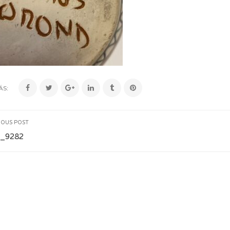
ÁS:
IOUS POST
_9282