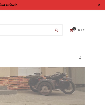
+
sa csúszik.
0
0
Ft