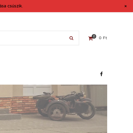
+
sa csúszik.
0
0
Ft