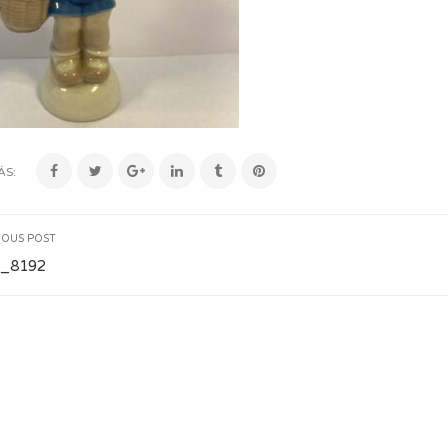
ÁS:
IOUS POST
_8192