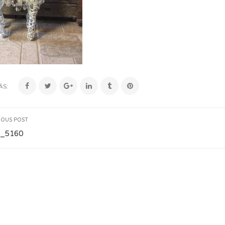
ÁS:
IOUS POST
_5160