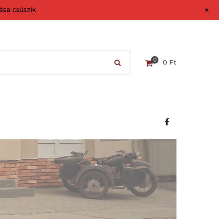
+
sa csúszik.
0
0
Ft