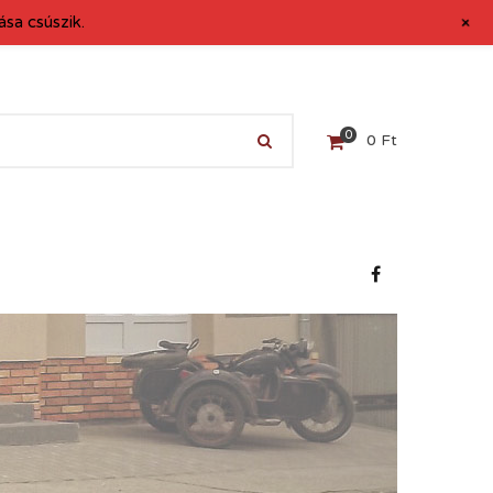
+
sa csúszik.
0
0
Ft