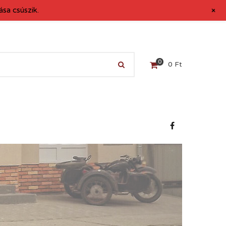
+
sa csúszik.
0
0
Ft