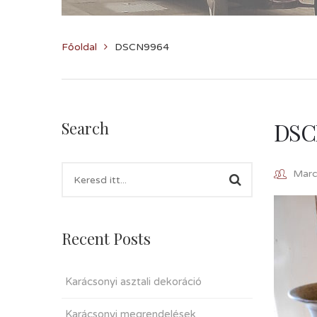
Főoldal
DSCN9964
DSC
Search
Marcz
Recent Posts
Karácsonyi asztali dekoráció
Karácsonyi megrendelések