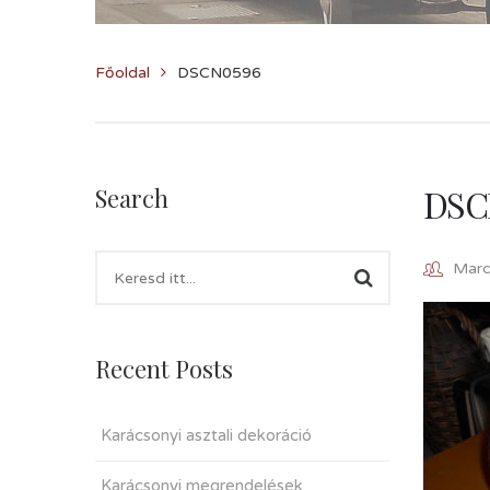
Főoldal
DSCN0596
DSC
Search
Marcz
Recent Posts
Karácsonyi asztali dekoráció
Karácsonyi megrendelések