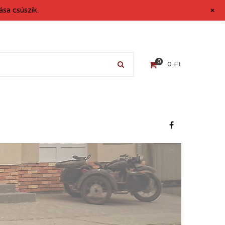
+
sa csúszik.
0
0
Ft