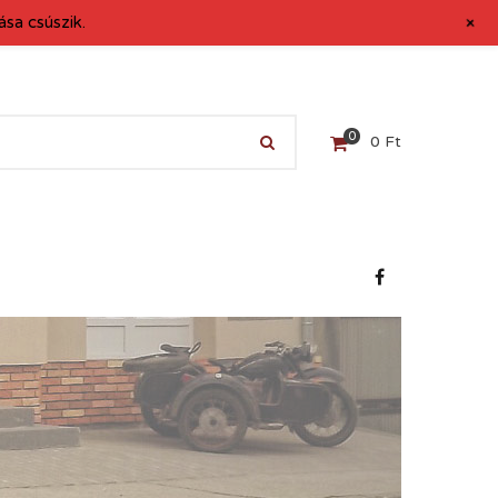
+
sa csúszik.
0
0
Ft