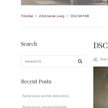
Főoldal
Zöld kerek üveg
DSCN0768
DSC
Search
Marcz
Recent Posts
Karácsonyi asztali dekoráció
Karácsonyi megrendelések