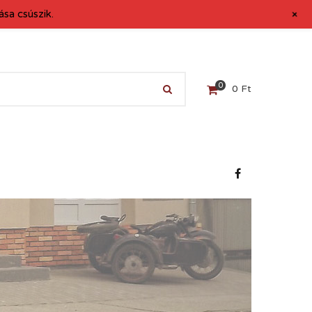
+
sa csúszik.
0
0
Ft