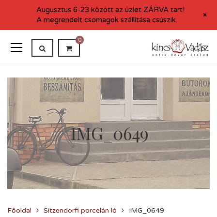
Augusztus 6-23 között az üzlet ZÁRVA tart!
+
A megrendelt csomagok szállítása csúszik.
0
IMG_0649
Főoldal
Sitzendorfi porcelán ló
IMG_0649