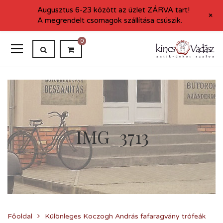
Augusztus 6-23 között az üzlet ZÁRVA tart!
+
A megrendelt csomagok szállítása csúszik.
0
IMG_3713
Főoldal
Különleges Koczogh András fafaragvány trófeák