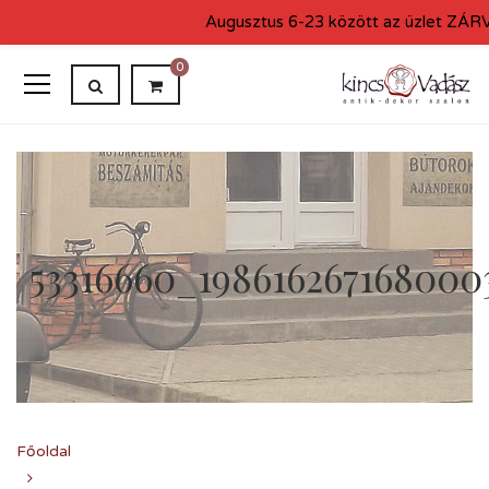
Augusztus 6-23 között az üzlet ZÁRVA
0
53316660_198616267168000
Főoldal