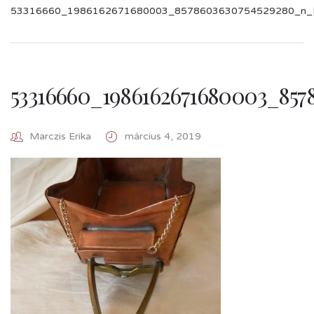
53316660_1986162671680003_8578603630754529280_n_In
53316660_1986162671680003_857
Marczis Erika
március 4, 2019