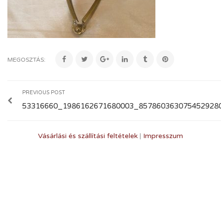
MEGOSZTÁS:
PREVIOUS POST
53316660_1986162671680003_8578603630754529280
Vásárlási és szállítási feltételek
|
Impresszum